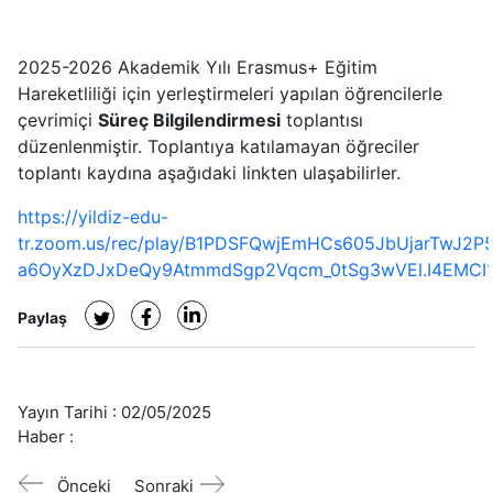
2025-2026 Akademik Yılı Erasmus+ Eğitim
Hareketliliği için yerleştirmeleri yapılan öğrencilerle
çevrimiçi
Süreç Bilgilendirmesi
toplantısı
düzenlenmiştir. Toplantıya katılamayan öğreciler
toplantı kaydına aşağıdaki linkten ulaşabilirler.
https://yildiz-edu-
tr.zoom.us/rec/play/B1PDSFQwjEmHCs605JbUjarTwJ2P
a6OyXzDJxDeQy9AtmmdSgp2Vqcm_0tSg3wVEl.I4EMCI1
Paylaş
Yayın Tarihi :
02/05/2025
Haber :
Önceki
Sonraki