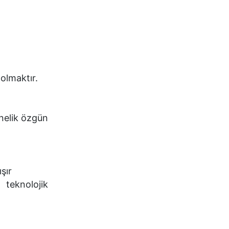
olmaktır.
nelik özgün
şır
 teknolojik