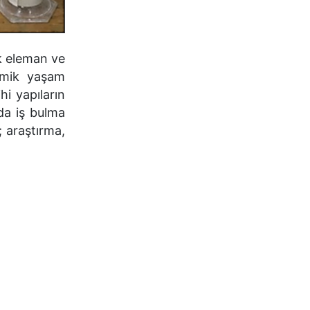
ik eleman ve
emik yaşam
hi yapıların
da iş bulma
; araştırma,