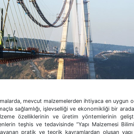
amalarda, mevcut malzemelerden ihtiyaca en uygun ol
açla sağlamlığı, işlevselliği ve ekonomikliği bir ara
eme özelliklerinin ve üretim yöntemlerinin gelişti
erin teşhis ve tedavisinde “Yapı Malzemesi Bilimi
dayanan pratik ve teorik kavramlardan oluşan yap