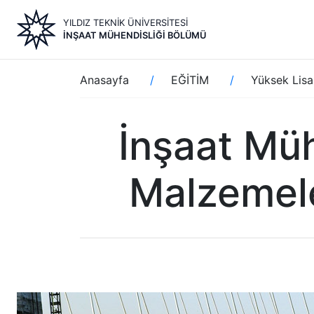
Ana
YILDIZ TEKNİK ÜNİVERSİTESİ
içeriğe
İNŞAAT MÜHENDISLIĞI BÖLÜMÜ
atla
Sayfa
Anasayfa
EĞİTİM
Yüksek Lisa
yolu
İnşaat Müh
Malzemele