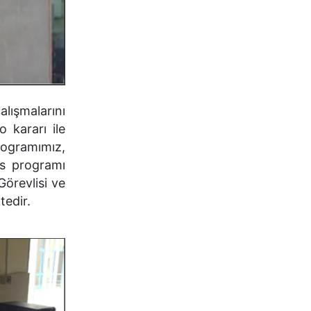
lışmalarını
 kararı ile
rogramımız,
ns programı
Görevlisi ve
tedir.