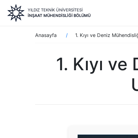
Ana
YILDIZ TEKNİK ÜNİVERSİTESİ
içeriğe
İNŞAAT MÜHENDISLIĞI BÖLÜMÜ
atla
Sayfa
Anasayfa
1. Kıyı ve Deniz Mühendisli
yolu
1. Kıyı ve